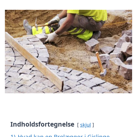
Indholdsfortegnelse
skjul
1)
Hvad kan en Brolægger i Gislinge