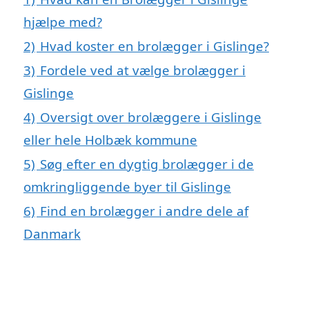
hjælpe med?
2)
Hvad koster en brolægger i Gislinge?
3)
Fordele ved at vælge brolægger i
Gislinge
4)
Oversigt over brolæggere i Gislinge
eller hele Holbæk kommune
5)
Søg efter en dygtig brolægger i de
omkringliggende byer til Gislinge
6)
Find en brolægger i andre dele af
Danmark