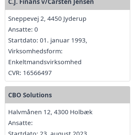
C.J. Finans v/Carsten Jensen
Sneppevej 2, 4450 Jyderup
Ansatte: 0
Startdato: 01. januar 1993,
Virksomhedsform:
Enkeltmandsvirksomhed
CVR: 16566497
CBO Solutions
Halvmånen 12, 4300 Holbæk
Ansatte:
Startdato: 23. august 2023,