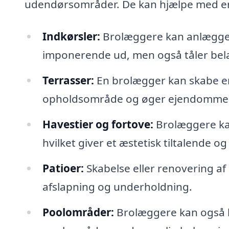
udendørsområder. De kan hjælpe med e
Indkørsler:
Brolæggere kan anlægge e
imponerende ud, men også tåler belas
Terrasser:
En brolægger kan skabe en
opholdsområde og øger ejendommen
Havestier og fortove:
Brolæggere kan
hvilket giver et æstetisk tiltalende og
Patioer:
Skabelse eller renovering af e
afslapning og underholdning.
Poolområder:
Brolæggere kan også h