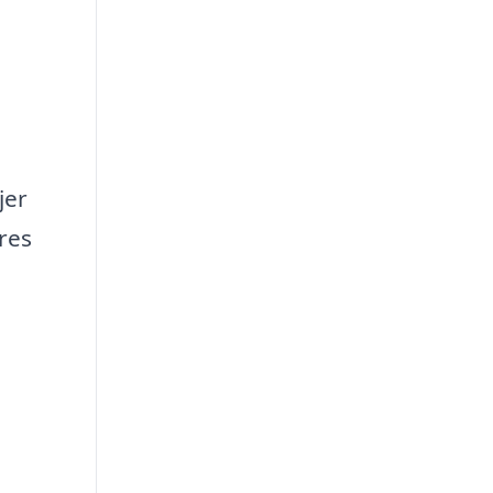
jer
res