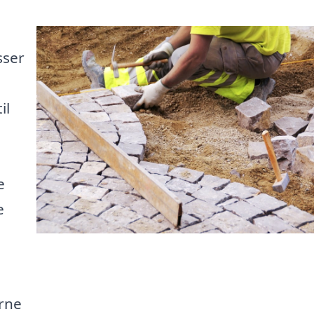
sser
il
e
e
arne