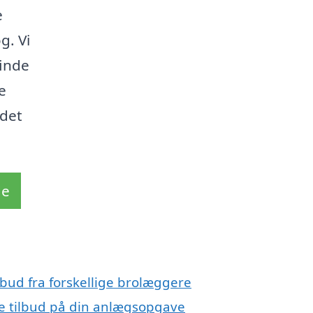
e
g. Vi
finde
e
 det
de
lbud fra forskellige brolæggere
ge tilbud på din anlægsopgave