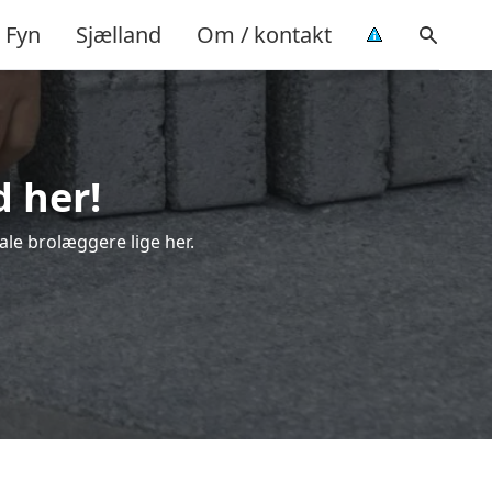
Fyn
Sjælland
Om / kontakt
d her!
ale brolæggere lige her.