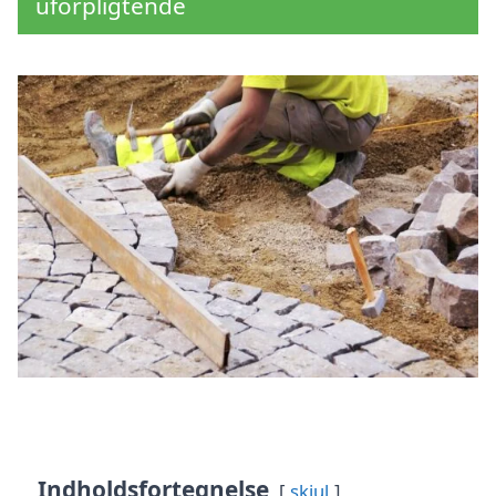
uforpligtende
Indholdsfortegnelse
skjul