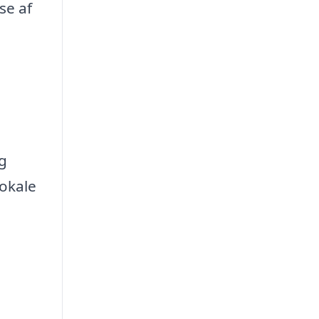
se af
g
lokale