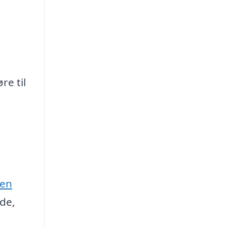
re til
 en
ide,