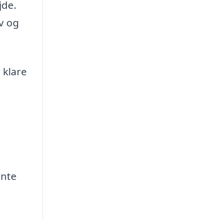
jde.
v og
 klare
ente