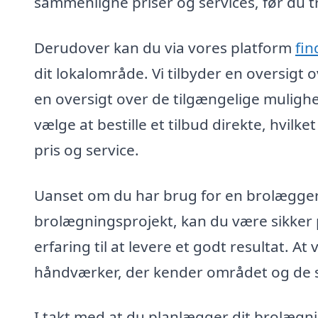
sammenligne priser og services, før du tr
Derudover kan du via vores platform
fin
dit lokalområde. Vi tilbyder en oversigt 
en oversigt over de tilgængelige muligh
vælge at bestille et tilbud direkte, hvilk
pris og service.
Uanset om du har brug for en brolægger til
brolægningsprojekt, kan du være sikker 
erfaring til at levere et godt resultat. At
håndværker, der kender området og de spe
I takt med at du planlægger dit brolægn