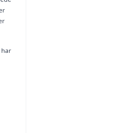
er
er
u har