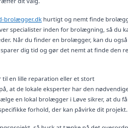
æffer dit valg.
d-brolægger.dk
hurtigt og nemt finde brolægg
over specialister inden for brolægning, så du k
eder. Når du finder en brolægger, kan du også
et sparer dig tid og gør det nemt at finde den r
 en lille reparation eller et stort
på, at de lokale eksperter har den nødvendig
 vælge en lokal brolægger i Løve sikrer, at du f
cifikke forhold, der kan påvirke dit projekt.
ingsprojekt, så husk at tænke på det overord