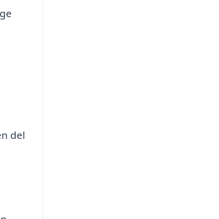
lge
en del
en