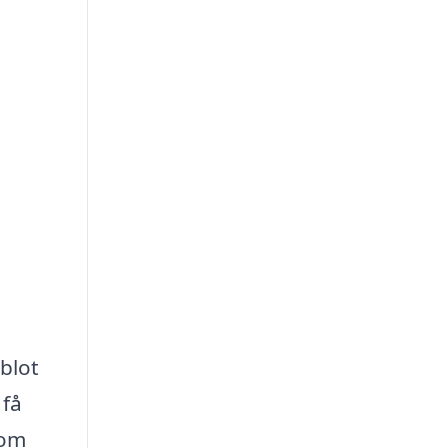
blot
 få
som