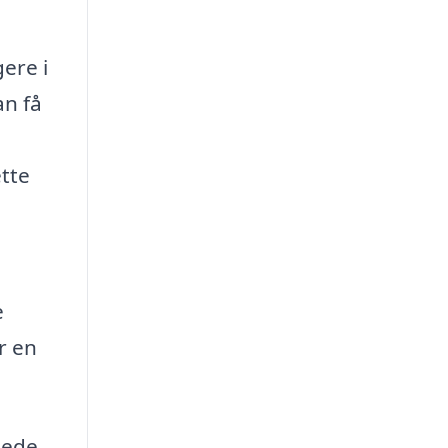
ere i
an få
ette
e
år en
nede