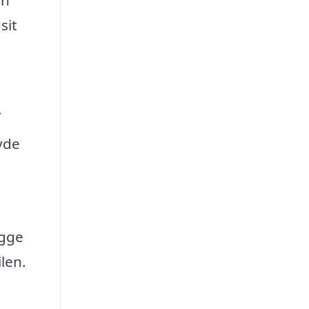
sit
.
yde
igge
len.