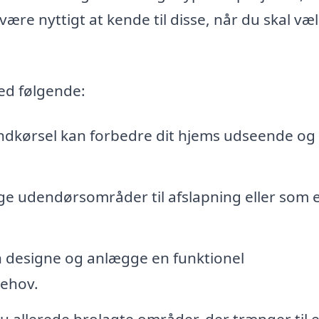
ære nyttigt at kende til disse, når du skal væ
ed følgende:
indkørsel kan forbedre dit hjems udseende og
ge udendørsområder til afslapning eller som 
 designe og anlægge en funktionel
behov.
u allerede brolagte områder, der trænger til 