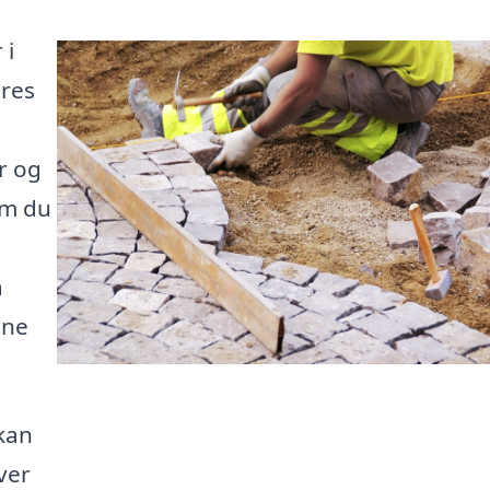
 i
ores
r og
om du
å
ine
kan
ver