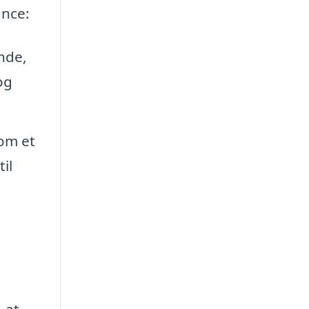
ance:
nde,
og
om et
il
 at