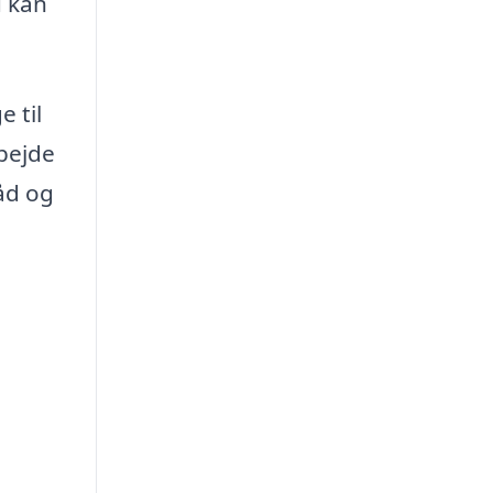
u kan
 til
rbejde
råd og