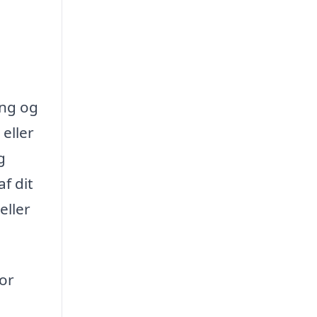
ing og
eller
g
f dit
eller
for