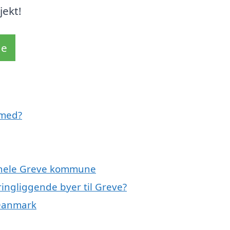
jekt!
de
 med?
r hele Greve kommune
ingliggende byer til Greve?
 Danmark