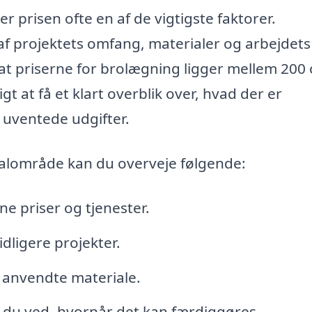
r prisen ofte en af de vigtigste faktorer.
f projektets omfang, materialer og arbejdets
at priserne for brolægning ligger mellem 200
t at få et klart overblik over, hvad der er
d uventede udgifter.
okalområde kan du overveje følgende:
ne priser og tjenester.
idligere projekter.
 anvendte materiale.
 du ved, hvornår det kan færdiggøres.