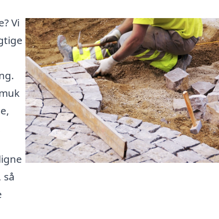
e? Vi
gtige
ng.
smuk
e,
.
ligne
 så
e