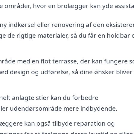
de områder, hvor en brolægger kan yde assist
y indkørsel eller renovering af den eksistere
 de rigtige materialer, så du får en holdbar 
åde med en flot terrasse, der kan fungere s
ed design og udførelse, så dine ønsker bliver t
elt anlagte stier kan du forbedre
eller udendørsområde mere indbydende.
æggere kan også tilbyde reparation og
ninger for at forlænge deres levetid og sikre,