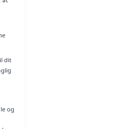
ne
l dit
glig
ale og