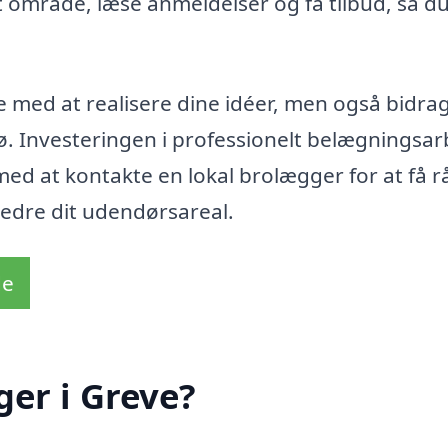
t område, læse anmeldelser og få tilbud, så d
 med at realisere dine idéer, men også bidrage
ø. Investeringen i professionelt belægningsa
e med at kontakte en lokal brolægger for at få 
bedre dit udendørsareal.
de
er i Greve?