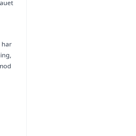
eauet
u har
ing,
 mod