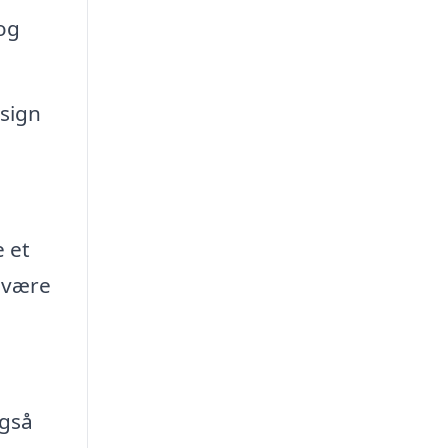
og
sign
e et
å være
også