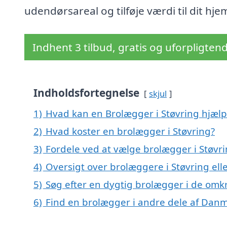
udendørsareal og tilføje værdi til dit hje
Indhent 3 tilbud, gratis og uforpligten
Indholdsfortegnelse
skjul
1)
Hvad kan en Brolægger i Støvring hjæl
2)
Hvad koster en brolægger i Støvring?
3)
Fordele ved at vælge brolægger i Støvr
4)
Oversigt over brolæggere i Støvring el
5)
Søg efter en dygtig brolægger i de omkr
6)
Find en brolægger i andre dele af Dan