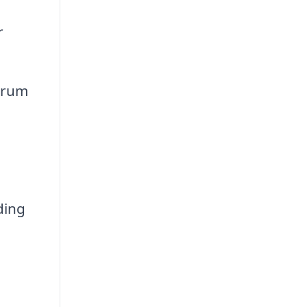
r
 rum
ding