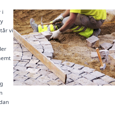
 i
ny
tår vi
ler
nemt
og
n
rdan