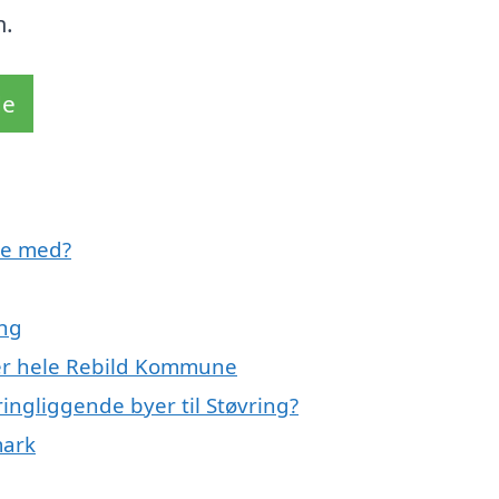
m.
de
pe med?
ing
ler hele Rebild Kommune
ingliggende byer til Støvring?
mark