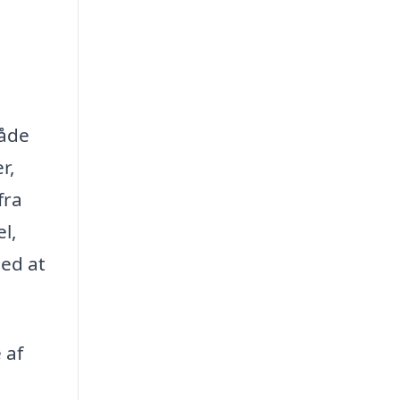
både
r,
fra
l,
med at
 af