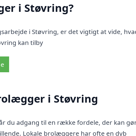
er i Støvring?
arbejde i Støvring, er det vigtigt at vide, hv
vring kan tilby
de
rolægger i Støvring
år du adgang til en række fordele, der kan gø
tillende. Lokale brolæggere har ofte en dyb