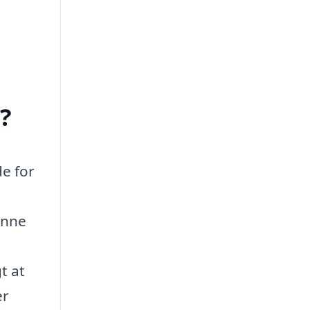
?
e for
unne
t at
er