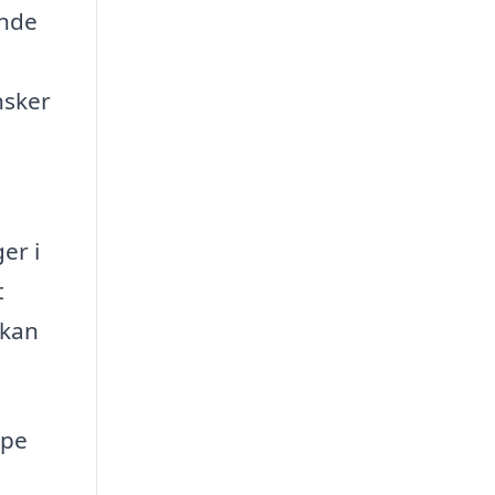
ende
nsker
er i
t
 kan
lpe