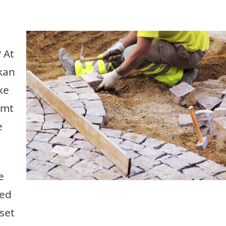
? At
kan
ke
emt
e
e
hed
nset