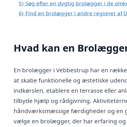
5)
Søg efter en dygtig brolægger i de omk
6)
Find en brolægger i andre regioner af
Hvad kan en Brolægger
En brolægger i Vebbestrup har en række
at skabe funktionelle og æstetiske uden
indkørslen, etablere en terrasse eller an
tilbyde hjælp og rådgivning. Aktivitete
håndværksmæssige færdigheder og en god
vælge en brolægger, der har erfaring og 