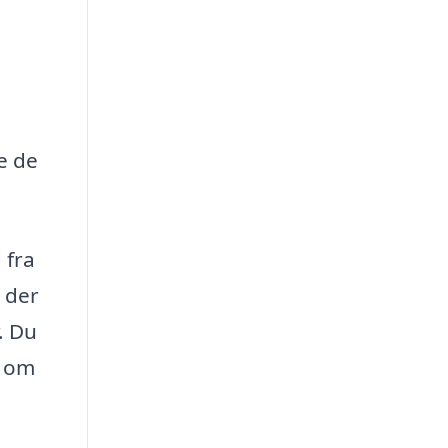
e de
 fra
, der
. Du
e om