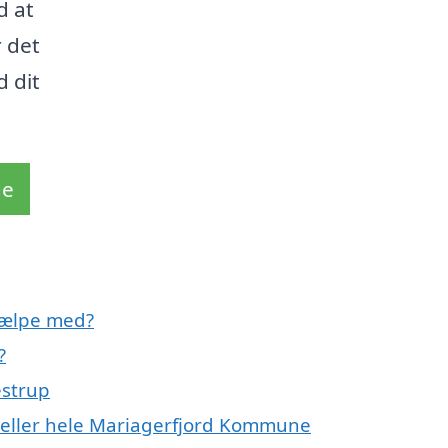
d at
r det
d dit
de
jælpe med?
?
estrup
 eller hele Mariagerfjord Kommune