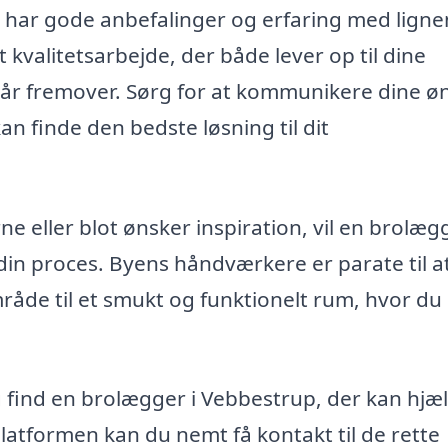
er har gode anbefalinger og erfaring med lign
et kvalitetsarbejde, der både lever op til dine
e år fremover. Sørg for at kommunikere dine ø
kan finde den bedste løsning til dit
e eller blot ønsker inspiration, vil en brolægg
din proces. Byens håndværkere er parate til a
åde til et smukt og funktionelt rum, hvor du
g find en brolægger i Vebbestrup, der kan hjæ
latformen kan du nemt få kontakt til de rette