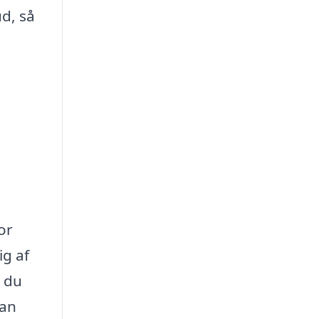
ud, så
or
g af
, du
kan