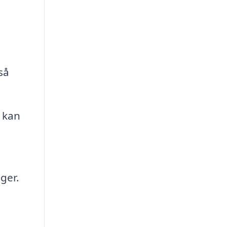
så
u kan
ger.