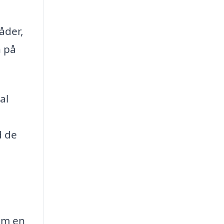
åder,
n på
al
d de
em en