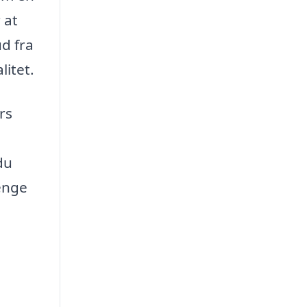
 at
d fra
litet.
rs
du
penge