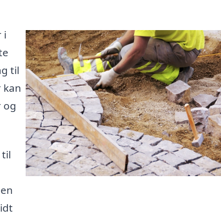
 i
te
 til
r kan
r og
til
 en
idt