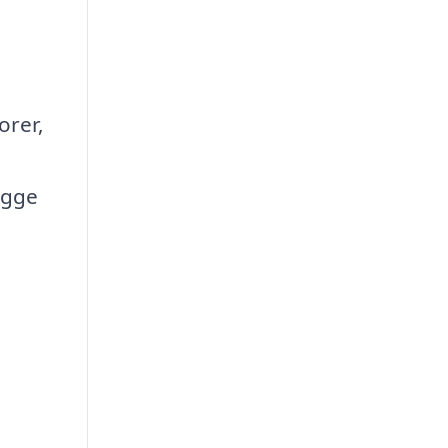
orer,
igge