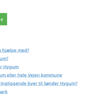
de
m hjælpe med?
gum?
der Hygum
gum eller hele Vejen kommune
ringliggende byer til Sønder Hygum?
mark