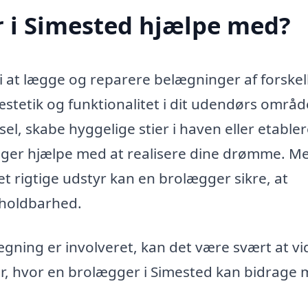
 i Simested hjælpe med?
 i at lægge og reparere belægninger af forskel
e æstetik og funktionalitet i dit udendørs områd
el, skabe hyggelige stier i haven eller etable
ægger hjælpe med at realisere dine drømme. M
t rigtige udstyr kan en brolægger sikre, at
 holdbarhed.
ægning er involveret, kan det være svært at vi
er, hvor en brolægger i Simested kan bidrage