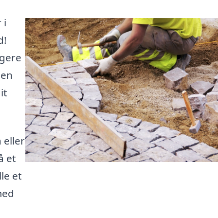
 i
d!
ggere
den
it
 eller
å et
le et
med