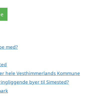
de
lpe med?
ted
eller hele Vesthimmerlands Kommune
ingliggende byer til Simested?
mark