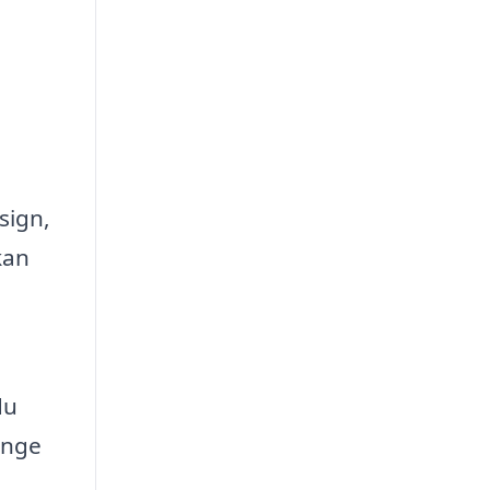
sign,
kan
du
mange