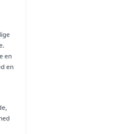
lige
e.
re en
ed en
de,
 med