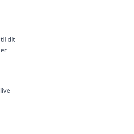
il dit
 er
live