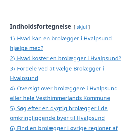
Indholdsfortegnelse
skjul
1)
Hvad kan en brolægger i Hvalpsund
hjælpe med?
2)
Hvad koster en brolægger i Hvalpsund?
3)
Fordele ved at vælge Brolægger i
Hvalpsund
4)
Oversigt over brolæggere i Hvalpsund
eller hele Vesthimmerlands Kommune
5)
Søg efter en dygtig brolægger i de
omkringliggende byer til Hvalpsund
6)
Find en brolægger i øvrige regioner af