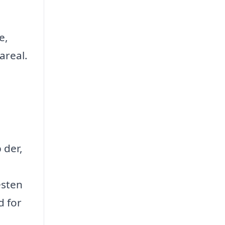
e,
areal.
 der,
esten
d for