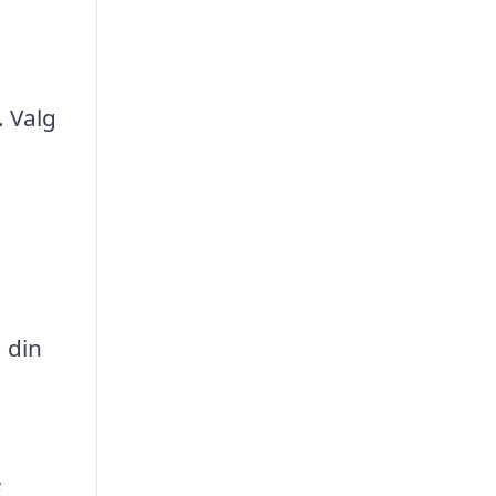
. Valg
 din
e