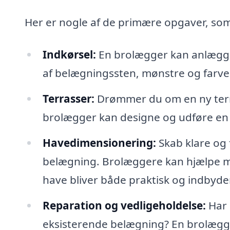
Her er nogle af de primære opgaver, so
Indkørsel:
En brolægger kan anlægge e
af belægningssten, mønstre og farver
Terrasser:
Drømmer du om en ny terra
brolægger kan designe og udføre en t
Havedimensionering:
Skab klare og 
belægning. Brolæggere kan hjælpe me
have bliver både praktisk og indbyd
Reparation og vedligeholdelse:
Har 
eksisterende belægning? En brolægge