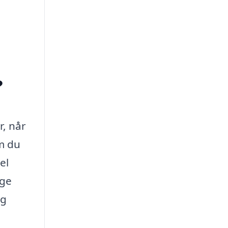
?
, når
om du
el
gge
og