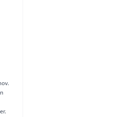
hov.
en
er.