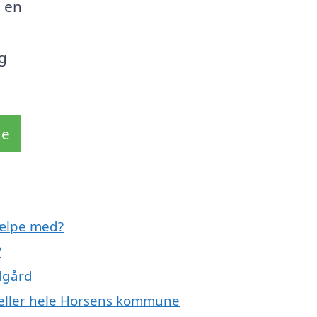
l en
g
de
jælpe med?
?
dgård
 eller hele Horsens kommune