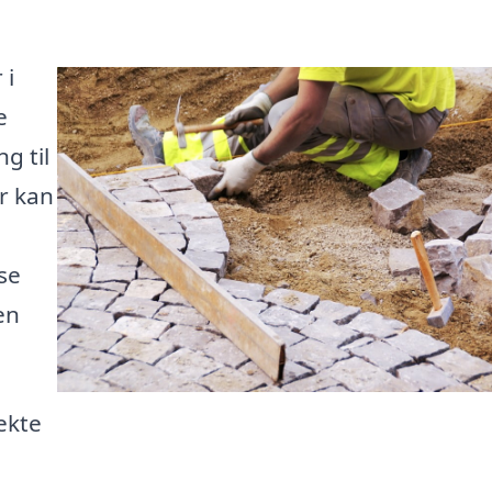
 i
e
g til
r kan
se
en
ekte