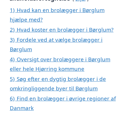
1)
Hvad kan en brolægger i Børglum
hjælpe med?
2)
Hvad koster en brolægger i Børglum?
3)
Fordele ved at vælge brolægger i
Børglum
4)
Oversigt over brolæggere i Børglum
eller hele Hjørring kommune
5)
Søg efter en dygtig brolægger i de
omkringliggende byer til Børglum
6)
Find en brolægger i øvrige regioner af
Danmark