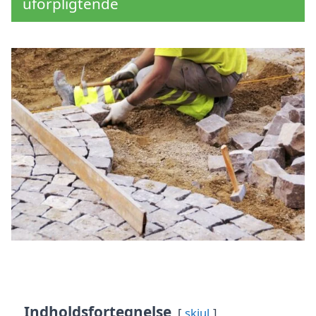
uforpligtende
Indholdsfortegnelse
skjul