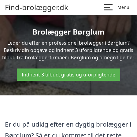
Find-brolægger.dk
Menu
Brolægger Børglum
Leder du efter en professionel brolægger i Børglum?
Beskriv din opgave og indhent 3 uforpligtende og gratis
tilbud fra brolæggerfirmaer i Børglum og omegn lige her.
Indhent 3 tilbud, gratis og uforpligtende
Er du på udkig efter en dygtig brolægger i
Børglum? Så er du kommet til det rette