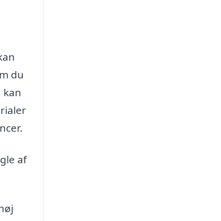
kan
om du
, kan
rialer
ncer.
gle af
høj