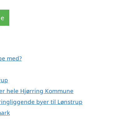
de
lpe med?
rup
ller hele Hjørring Kommune
ingliggende byer til Lønstrup
mark