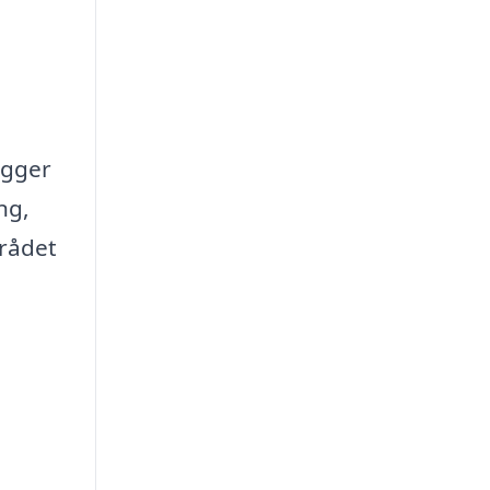
ægger
ng,
mrådet