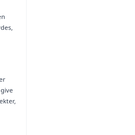
en
ydes,
er
 give
ekter,