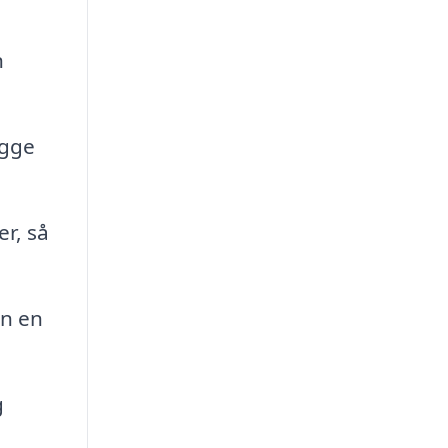
n
ægge
r, så
an en
g