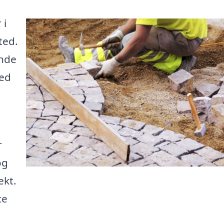
 i
ted.
inde
med
r
og
ekt.
te