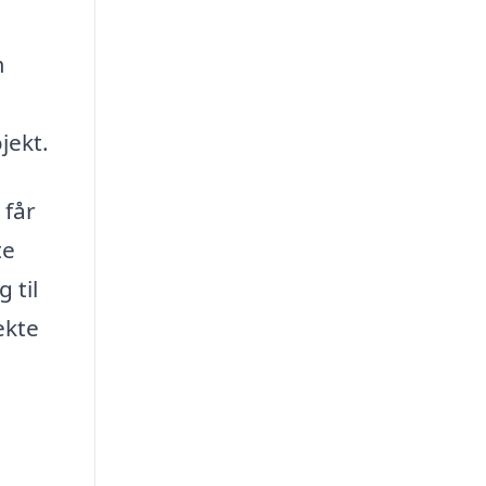
m
jekt.
 får
te
 til
ekte