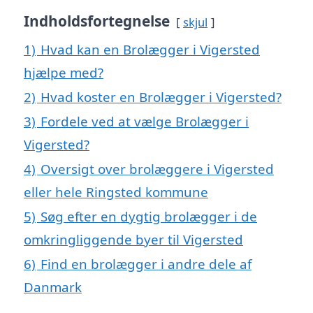
Indholdsfortegnelse
skjul
1)
Hvad kan en Brolægger i Vigersted
hjælpe med?
2)
Hvad koster en Brolægger i Vigersted?
3)
Fordele ved at vælge Brolægger i
Vigersted?
4)
Oversigt over brolæggere i Vigersted
eller hele Ringsted kommune
5)
Søg efter en dygtig brolægger i de
omkringliggende byer til Vigersted
6)
Find en brolægger i andre dele af
Danmark