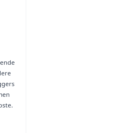
 kende
lere
ggers
 men
oste.