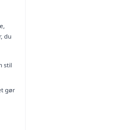
e,
r, du
 stil
et gør