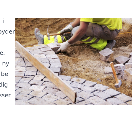
 i
byder
e.
 ny
abe
dig
sser