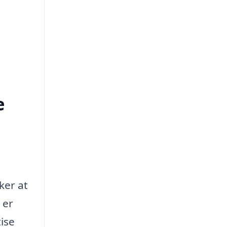
e
ker at
 er
ise