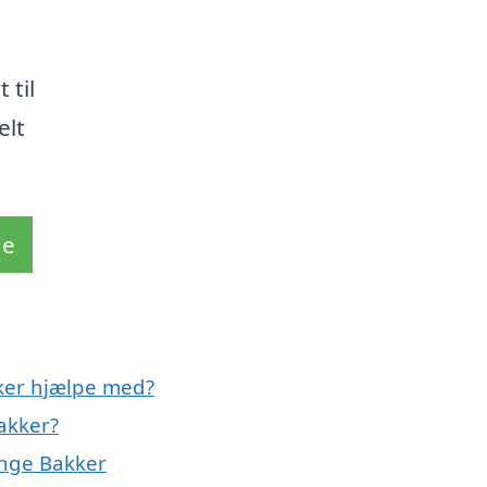
 til
elt
de
ker hjælpe med?
akker?
inge Bakker