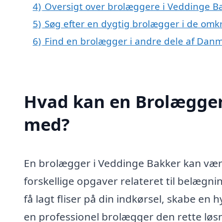
4)
Oversigt over brolæggere i Veddinge 
5)
Søg efter en dygtig brolægger i de omk
6)
Find en brolægger i andre dele af Dan
Hvad kan en Brolægger
med?
En brolægger i Veddinge Bakker kan være 
forskellige opgaver relateret til belægn
få lagt fliser på din indkørsel, skabe en h
en professionel brolægger den rette lø