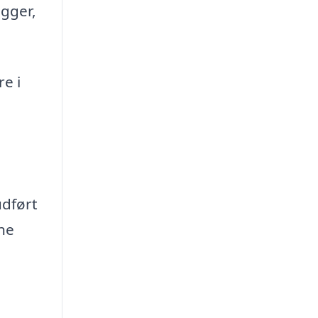
ægger,
e i
udført
ine