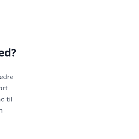
ed?
bedre
ort
d til
n