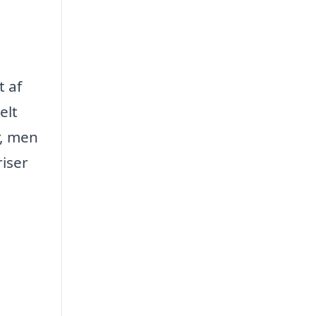
t af
elt
r, men
riser