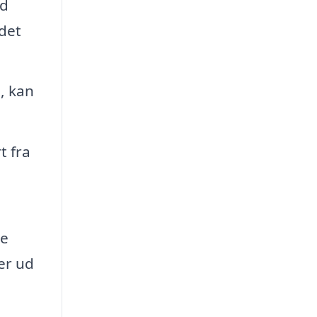
ed
 det
, kan
t fra
te
er ud