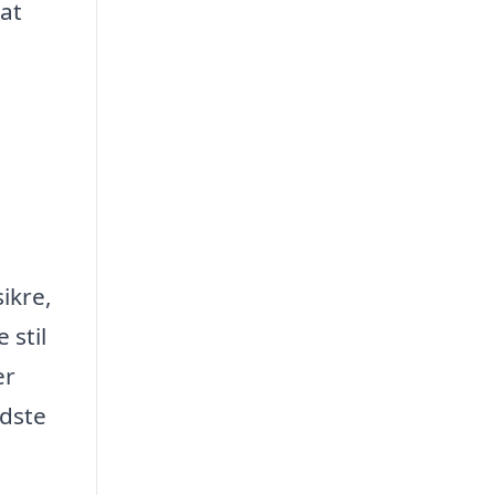
at
ikre,
 stil
er
edste