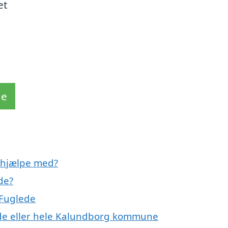
et
de
 hjælpe med?
de?
 Fuglede
ede eller hele Kalundborg kommune