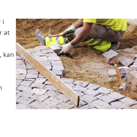
 i
r at
, kan
n
i