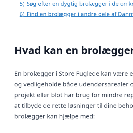
5)
Søg efter en dygtig brolægger i de omkr
6)
Find en brolægger i andre dele af Dan
Hvad kan en brolægger
En brolægger i Store Fuglede kan være e
og vedligeholde både udendørsarealer og
projekt eller blot har brug for mindre re
at tilbyde de rette løsninger til dine beh
brolægger kan hjælpe med: