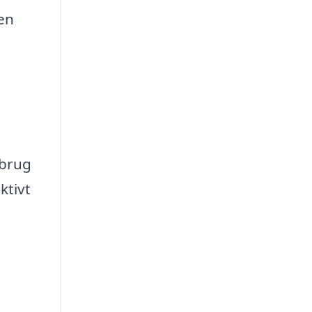
den
 brug
ktivt