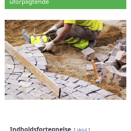
uforpligtende
Indholdsfortegnelse
skjul