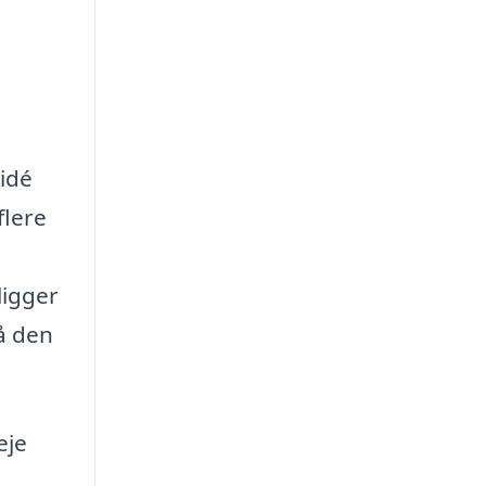
 idé
flere
ligger
få den
eje