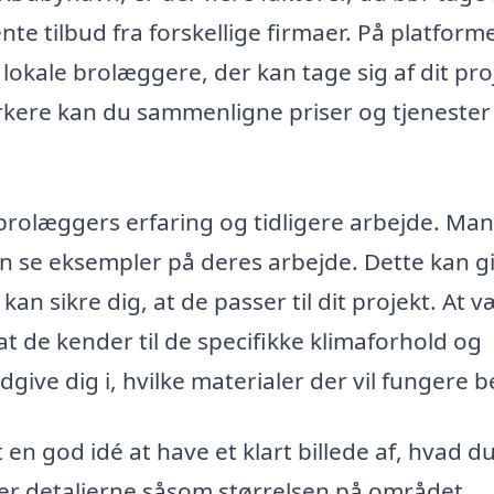
nte tilbud fra forskellige firmaer. På platform
lokale brolæggere, der kan tage sig af dit pro
kere kan du sammenligne priser og tjenester
l brolæggers erfaring og tidligere arbejde. Ma
an se eksempler på deres arbejde. Dette kan g
 kan sikre dig, at de passer til dit projekt. At 
t de kender til de specifikke klimaforhold og
ive dig i, hvilke materialer der vil fungere b
 en god idé at have et klart billede af, hvad d
er detaljerne såsom størrelsen på området,