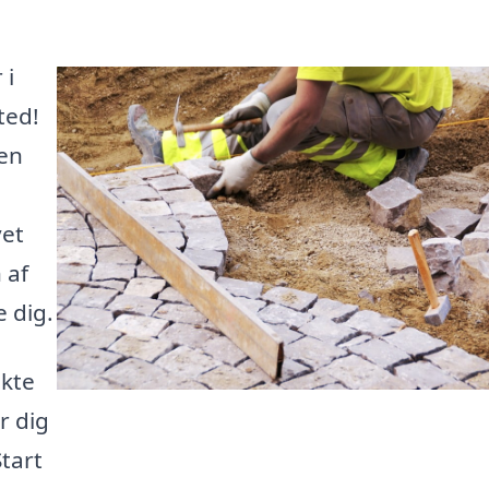
 i
ted!
 en
vet
 af
e dig.
ekte
r dig
Start