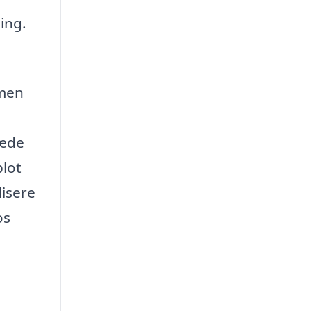
ing.
 men
læde
blot
lisere
os