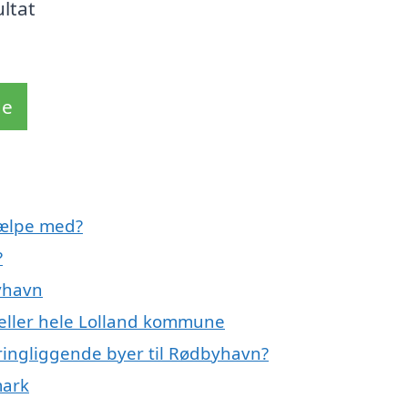
ultat
de
jælpe med?
?
yhavn
eller hele Lolland kommune
ringliggende byer til Rødbyhavn?
mark