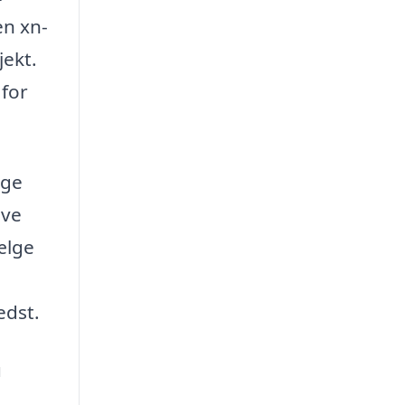
en xn-
jekt.
 for
nge
ive
vælge
edst.
u