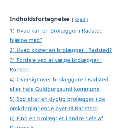
Indholdsfortegnelse
skjul
1)
Hvad kan en Brolægger i Radsted
hjælpe med?
2)
Hvad koster en brolægger i Radsted?
3)
Fordele ved at vælge brolægger i
Radsted
4)
Oversigt over brolæggere i Radsted
eller hele Guldborgsund kommune
5)
Søg efter en dygtig brolægger i de
omkringliggende byer til Radsted?
6)
Find en brolægger i andre dele af
Danmark