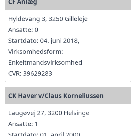
CF Anlæg
Hyldevang 3, 3250 Gilleleje
Ansatte: 0
Startdato: 04. juni 2018,
Virksomhedsform:
Enkeltmandsvirksomhed
CVR: 39629283
CK Haver v/Claus Korneliussen
Laugøvej 27, 3200 Helsinge
Ansatte: 1
Startdato: 01. april 2000,