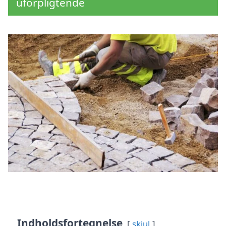
uforpligtende
Indholdsfortegnelse
skjul