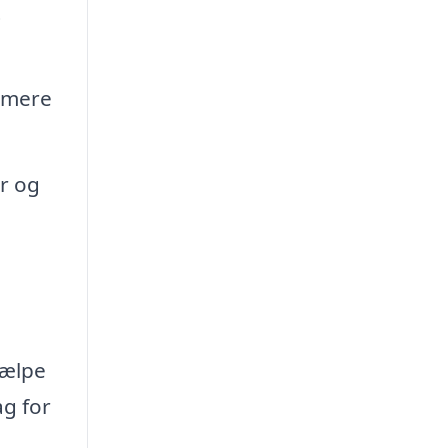
t
 mere
r og
jælpe
ag for