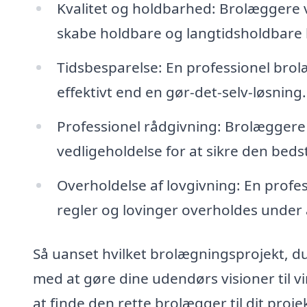
Kvalitet og holdbarhed: Brolæggere v
skabe holdbare og langtidsholdbare 
Tidsbesparelse: En professionel br
effektivt end en gør-det-selv-løsning.
Professionel rådgivning: Brolæggere
vedligeholdelse for at sikre den beds
Overholdelse af lovgivning: En profes
regler og lovinger overholdes under 
Så uanset hvilket brolægningsprojekt, d
med at gøre dine udendørs visioner til v
at finde den rette brolægger til dit projek