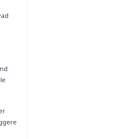
vad
und
le
er
æggere