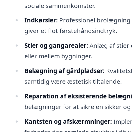
sociale sammenkomster.
Indkørsler:
Professionel brolægning
giver et flot førstehåndsindtryk.
Stier og gangarealer:
Anlæg af stier 
eller mellem bygninger.
Belægning af gårdpladser:
Kvalitets
samtidig være æstetisk tiltalende.
Reparation af eksisterende belægn
belægninger for at sikre en sikker og
Kantsten og afskærmninger:
Implem
forbedre den samlede struktur i dit