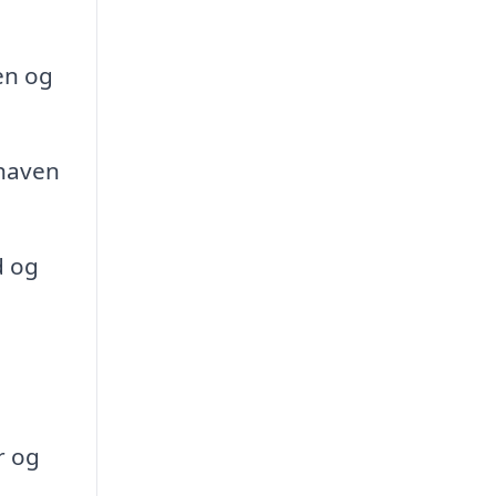
en og
 haven
d og
r og