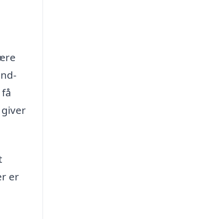
være
ind-
 få
 giver
t
er er