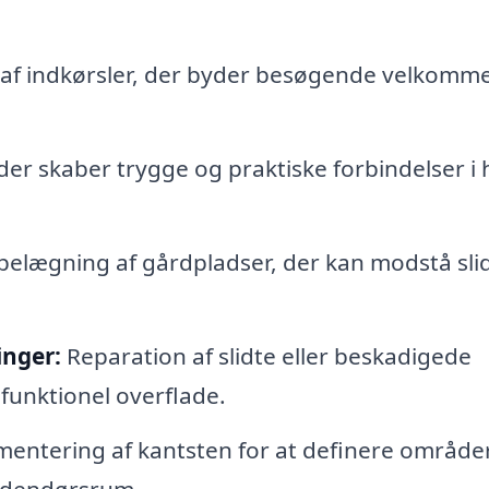
 af indkørsler, der byder besøgende velkomm
der skaber trygge og praktiske forbindelser i
belægning af gårdpladser, der kan modstå sli
inger:
Reparation af slidte eller beskadigede
 funktionel overflade.
entering af kantsten for at definere område
 udendørsrum.