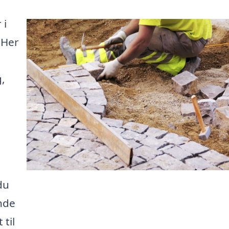
 i
 Her
,
du
nde
 til