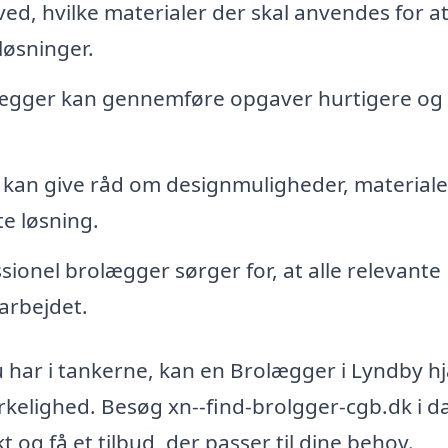
ed, hvilke materialer der skal anvendes for a
løsninger.
olægger kan gennemføre opgaver hurtigere og
 kan give råd om designmuligheder, materiale
te løsning.
sionel brolægger sørger for, at alle relevante
arbejdet.
u har i tankerne, kan en Brolægger i Lyndby h
irkelighed. Besøg xn--find-brolgger-cgb.dk i d
t og få et tilbud, der passer til dine behov.