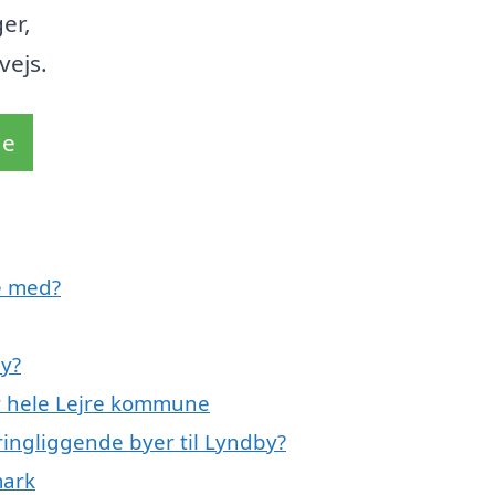
er,
vejs.
de
e med?
by?
er hele Lejre kommune
ringliggende byer til Lyndby?
mark