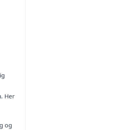
ig
. Her
ng og