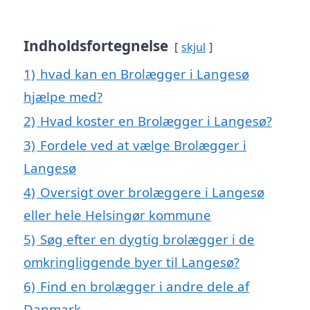
Indholdsfortegnelse
skjul
1)
hvad kan en Brolægger i Langesø
hjælpe med?
2)
Hvad koster en Brolægger i Langesø?
3)
Fordele ved at vælge Brolægger i
Langesø
4)
Oversigt over brolæggere i Langesø
eller hele Helsingør kommune
5)
Søg efter en dygtig brolægger i de
omkringliggende byer til Langesø?
6)
Find en brolægger i andre dele af
Danmark