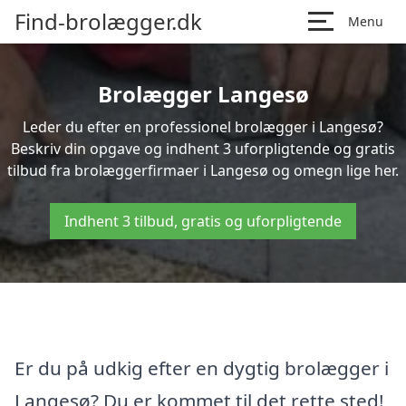
Find-brolægger.dk
Menu
Brolægger Langesø
Leder du efter en professionel brolægger i Langesø?
Beskriv din opgave og indhent 3 uforpligtende og gratis
tilbud fra brolæggerfirmaer i Langesø og omegn lige her.
Indhent 3 tilbud, gratis og uforpligtende
Er du på udkig efter en dygtig brolægger i
Langesø? Du er kommet til det rette sted!