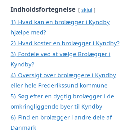
Indholdsfortegnelse
skjul
1)
Hvad kan en brolægger i Kyndby
hjælpe med?
2)
Hvad koster en brolægger i Kyndby?
3)
Fordele ved at vælge Brolægger i
Kyndby?
4)
Oversigt over brolæggere i Kyndby
eller hele Frederikssund kommune
5)
Søg efter en dygtig brolægger i de
omkringliggende byer til Kyndby
6)
Find en brolægger i andre dele af
Danmark