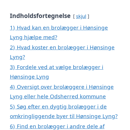
Indholdsfortegnelse
skjul
1)
Hvad kan en brolægger i Hønsinge
Lyng hjælpe med?
2)
Hvad koster en brolægger i Hønsinge
Lyng?
3)
Fordele ved at vælge brolægger i
Hønsinge Lyng
4)
Oversigt over brolæggere i Hønsinge
Lyng eller hele Odsherred kommune
5)
Søg efter en dygtig brolægger i de
omkringliggende byer til Hønsinge Lyng?
6)
Find en brolægger i andre dele af