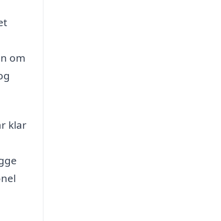
et
en om
og
r klar
ægge
onel