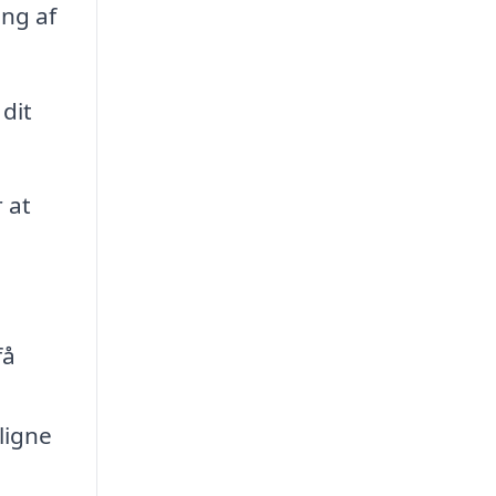
ing af
 dit
 at
få
ligne