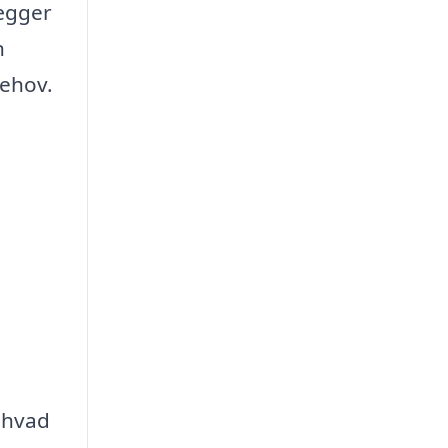
lægger
n
ehov.
, hvad