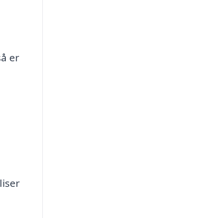
i
så er
,
liser