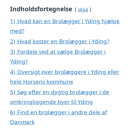
Indholdsfortegnelse
skjul
1)
Hvad kan en Brolægger i Yding hjælpe
med?
2)
Hvad koster en Brolægger i Yding?
3)
Fordele ved at vælge Brolægger i
Yding?
4)
Oversigt over brolæggere i Yding eller
hele Horsens kommune
5)
Søg efter en dygtig brolægger i de
omkringliggende byer til Yding
6)
Find en brolægger i andre dele af
Danmark