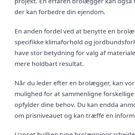
projekt. En erfaren brolægger kan også l
der kan forbedre din ejendom.
En anden fordel ved at benytte en brolæg
specifikke klimaforhold og jordbundsfor
have stor betydning for valg af materiale
mere holdbart resultat.
Når du leder efter en brolægger, kan vore
mulighed for at sammenligne forskellige
opfylder dine behov. Du kan endda anmod
om prisniveauet og kan træffe en inform
Uanset hvilken type brolægningsarbejde d