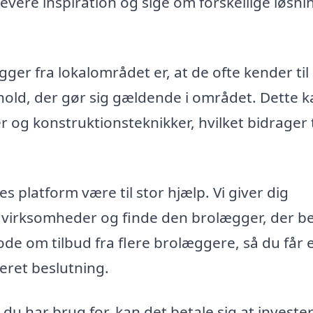
evere inspiration og sige om forskellige løsni
ger fra lokalområdet er, at de ofte kender til
hold, der gør sig gældende i området. Dette k
r og konstruktionsteknikker, hvilket bidrager t
s platform være til stor hjælp. Vi giver dig
 virksomheder og finde den brolægger, der b
e om tilbud fra flere brolæggere, så du får 
eret beslutning.
u har brug for, kan det betale sig at invester