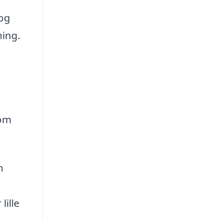
 og
ning.
n
 om
n
lille