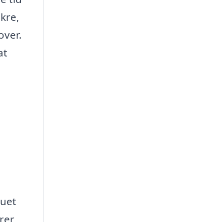
ikre,
over.
at
auet
rer,