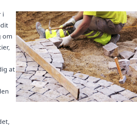
 i
dit
g om
ier,
ig at
den
det,