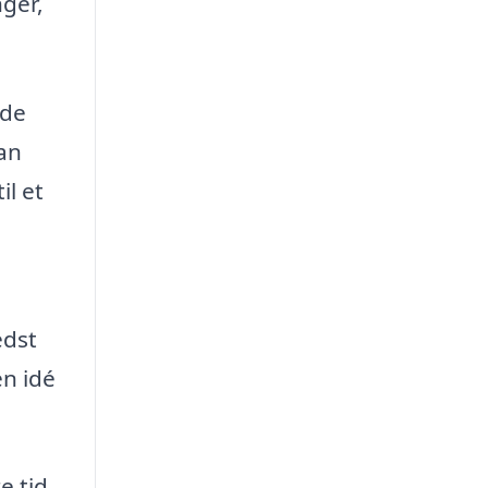
nger,
 de
an
il et
edst
en idé
e tid