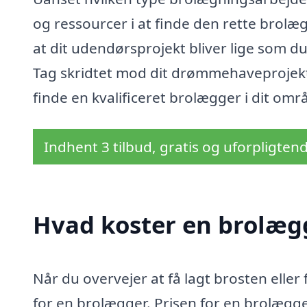
og ressourcer i at finde den rette brolæg
at dit udendørsprojekt bliver lige som d
Tag skridtet mod dit drømmehaveprojekt 
finde en kvalificeret brolægger i dit omr
Indhent 3 tilbud, gratis og uforpligten
Hvad koster en brolægg
Når du overvejer at få lagt brosten eller f
for en brolægger. Prisen for en brolægger