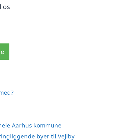
d os
de
 med?
r hele Aarhus kommune
ingliggende byer til Vejlby