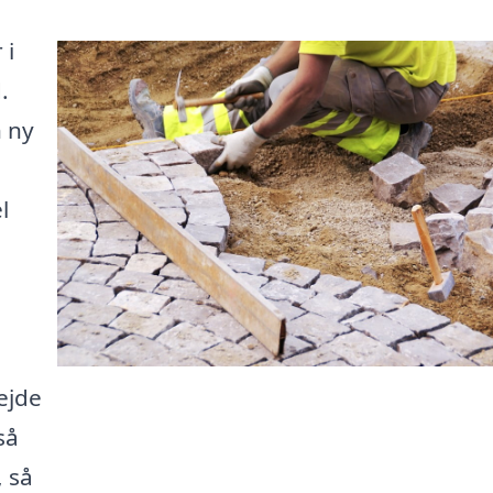
 i
.
 ny
l
e
ejde
så
, så