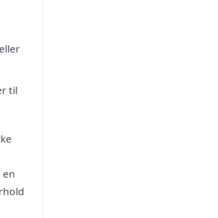
eller
 til
kke
 en
orhold