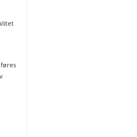
litet
dføres
v