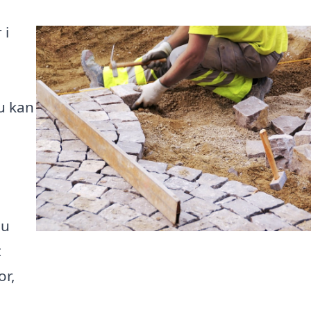
 i
u kan
du
t
or,