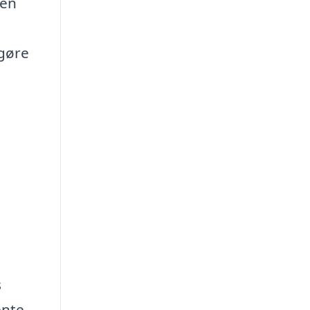
 en
 gøre
s
ente,