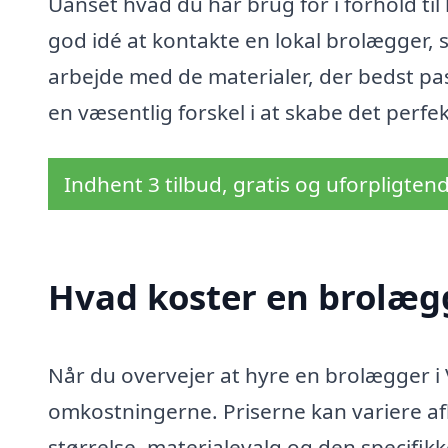
Uanset hvad du har brug for i forhold til 
god idé at kontakte en lokal brolægger,
arbejde med de materialer, der bedst pas
en væsentlig forskel i at skabe det perf
Indhent 3 tilbud, gratis og uforpligten
Hvad koster en brolæg
Når du overvejer at hyre en brolægger i Va
omkostningerne. Priserne kan variere afh
størrelse, materialevalg og den specifik