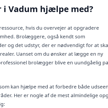
r i Vadum hjælpe med?
ressource, hvis du overvejer at opgradere
ksomhed. Brolæggere, også kendt som
er og det udstyr, der er nødvendigt for at sk
earealer. Uanset om du ønsker at lægge en ny
n professionel brolægger blive en uundgåelig p
, som kan hjælpe med at forbedre både udsee
åder. Her er nogle af de mest almindelige opg
g: