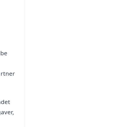
abe
artner
ndet
aver,