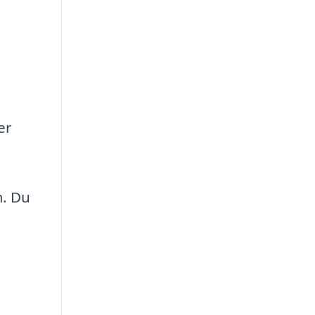
er
m. Du