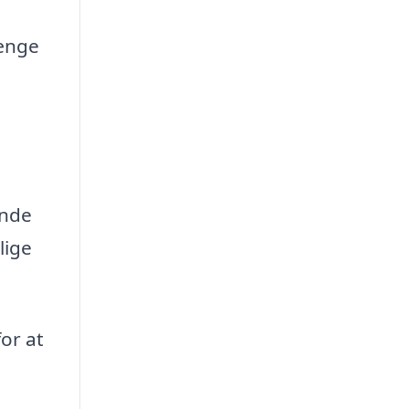
længe
inde
lige
or at