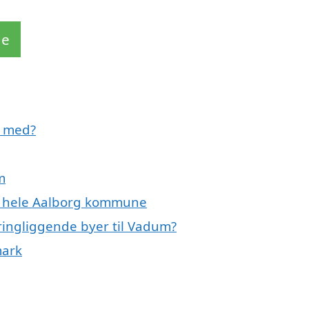
de
e med?
m
er hele Aalborg kommune
ringliggende byer til Vadum?
mark