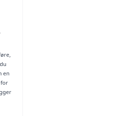
?
føre,
 du
n en
 for
ægger