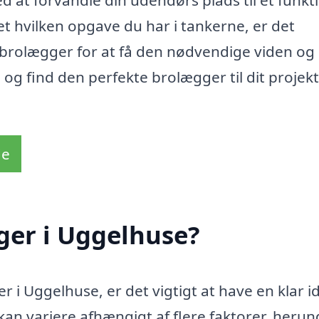
at forvandle din udendørs plads til et funkt
t hvilken opgave du har i tankerne, er det
l brolægger for at få den nødvendige viden og
 og find den perfekte brolægger til dit projekt
de
ger i Uggelhuse?
 i Uggelhuse, er det vigtigt at have en klar 
an variere afhængigt af flere faktorer, herun