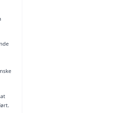
n
inde
anske
 at
ført.