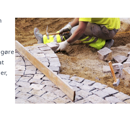
n
 gøre
at
er,