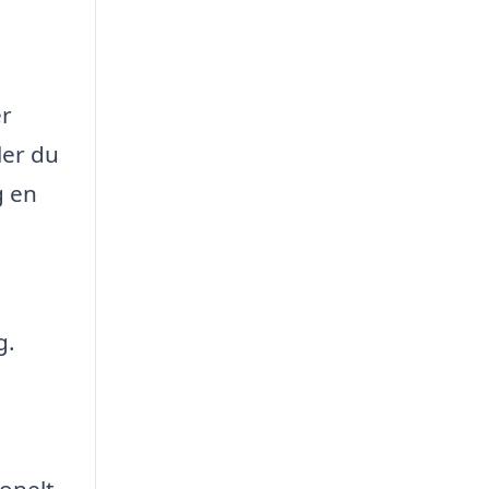
er
ler du
g en
g.