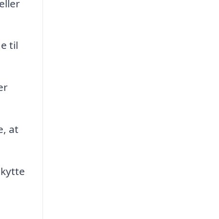
eller
 til
er
, at
skytte