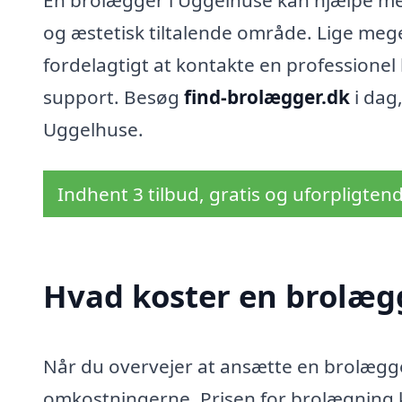
En brolægger i Uggelhuse kan hjælpe med 
og æstetisk tiltalende område. Lige mege
fordelagtigt at kontakte en professione
support. Besøg
find-brolægger.dk
i dag,
Uggelhuse.
Indhent 3 tilbud, gratis og uforpligten
Hvad koster en brolæg
Når du overvejer at ansætte en brolægger
omkostningerne. Prisen for brolægning k