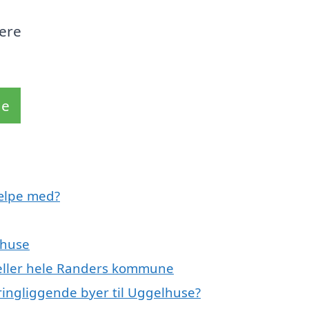
mere
de
ælpe med?
lhuse
 eller hele Randers kommune
ringliggende byer til Uggelhuse?