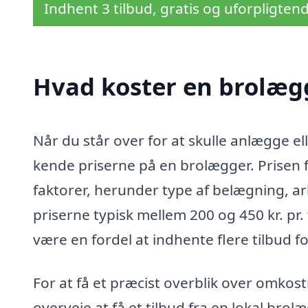
Indhent 3 tilbud, gratis og uforpligten
Hvad koster en brolæg
Når du står over for at skulle anlægge el
kende priserne på en brolægger. Prisen 
faktorer, herunder type af belægning, a
priserne typisk mellem 200 og 450 kr. pr
være en fordel at indhente flere tilbud fo
For at få et præcist overblik over omko
overveje at få et tilbud fra en lokal brol