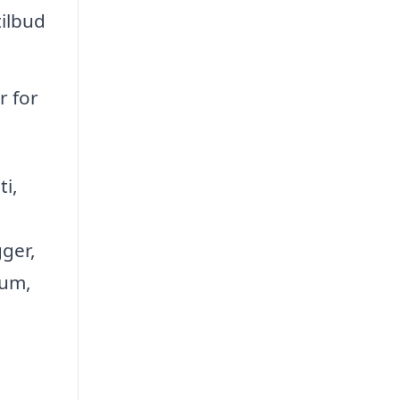
tilbud
r for
ti,
gger,
rum,