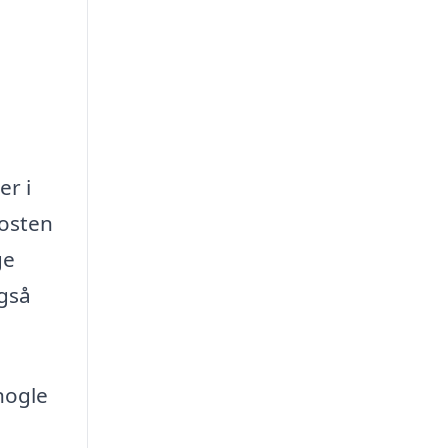
er i
rosten
ge
også
nogle