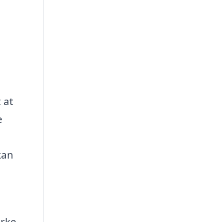
 at
e
kan
irke