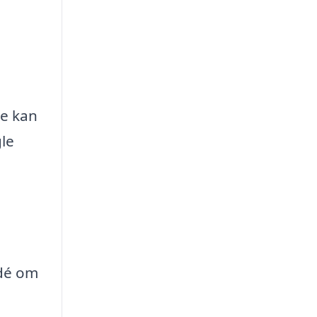
ge kan
gle
idé om