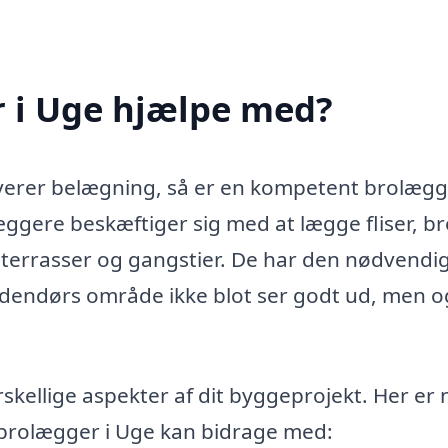
 i Uge hjælpe med?
olverer belægning, så er en kompetent brolægg
æggere beskæftiger sig med at lægge fliser, b
 terrasser og gangstier. De har den nødvendi
it udendørs område ikke blot ser godt ud, men 
ellige aspekter af dit byggeprojekt. Her er 
 brolægger i Uge kan bidrage med: