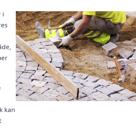
 i
res
åde,
mer
e
k kan
t