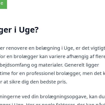
de
ger i Uge?
ler renovere en belægning i Uge, er det vigtigt
for en brolægger kan variere afhængig af fler
rbejdsomfang og materialer. Generelt ligger
. time for en professionel brolægger, men det 
r at sikre dig den bedste pris.
stningerne ved din brolægningsopgave, kan du
ægger i Uge. Her er nogle faktorer, der kan påv