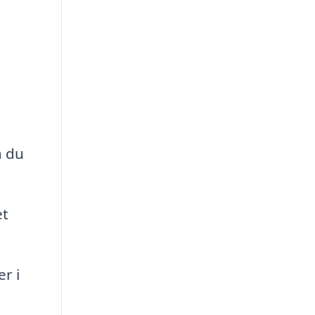
å du
et
r i