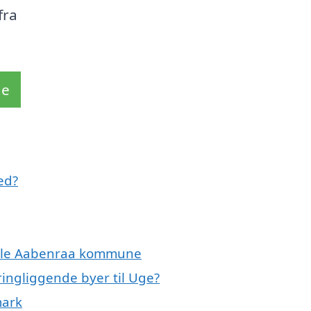
fra
de
ed?
 hele Aabenraa kommune
ringliggende byer til Uge?
mark