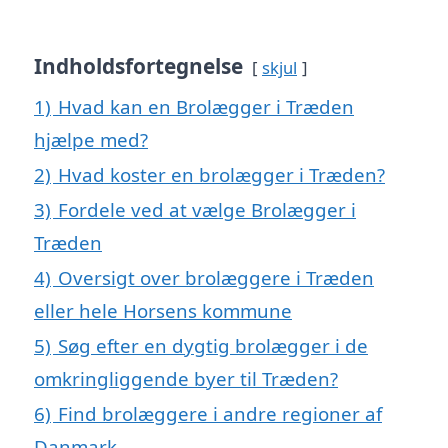
Indholdsfortegnelse
skjul
1)
Hvad kan en Brolægger i Træden
hjælpe med?
2)
Hvad koster en brolægger i Træden?
3)
Fordele ved at vælge Brolægger i
Træden
4)
Oversigt over brolæggere i Træden
eller hele Horsens kommune
5)
Søg efter en dygtig brolægger i de
omkringliggende byer til Træden?
6)
Find brolæggere i andre regioner af
Danmark