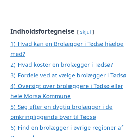
Indholdsfortegnelse
skjul
1)
Hvad kan en Brolægger i Tødsø hjælpe
med?
2)
Hvad koster en brolægger i Tødsø?
3)
Fordele ved at vælge brolægger i Tødsø
4)
Oversigt over brolæggere i Tødsø eller
hele Morsø Kommune
5)
Søg efter en dygtig brolægger i de
omkringliggende byer til Tødsø
6)
Find en brolægger i øvrige regioner af