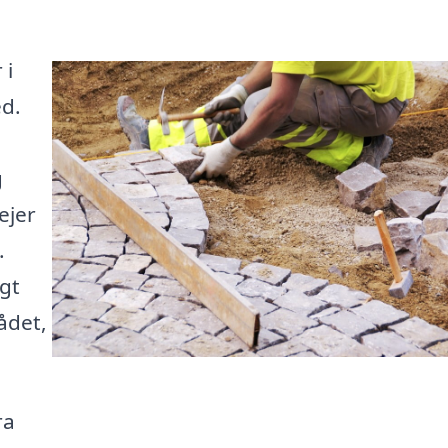
 i
ed.
g
ejer
.
igt
ådet,
ra