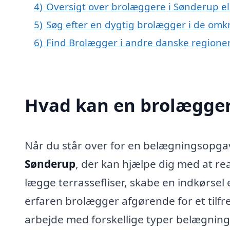
4)
Oversigt over brolæggere i Sønderup e
5)
Søg efter en dygtig brolægger i de omk
6)
Find Brolægger i andre danske regione
Hvad kan en brolægger
Når du står over for en belægningsopgave
Sønderup
, der kan hjælpe dig med at re
lægge terrassefliser, skabe en indkørsel 
erfaren brolægger afgørende for et tilfre
arbejde med forskellige typer belægninge