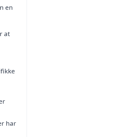
an en
r at
ifikke
er
er har