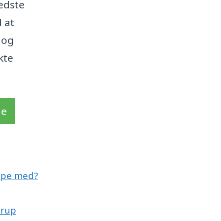
edste
d at
 og
kte
de
lpe med?
erup