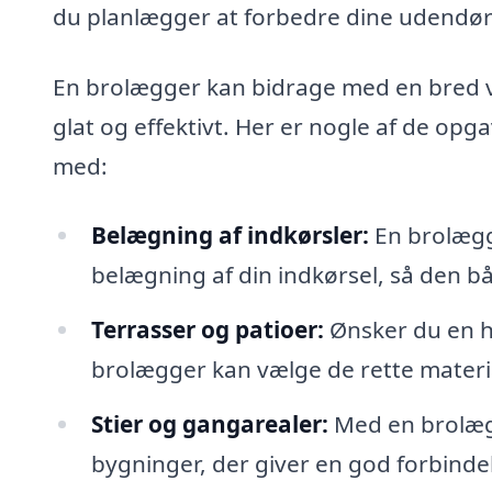
du planlægger at forbedre dine udendør
En brolægger kan bidrage med en bred vift
glat og effektivt. Her er nogle af de op
med:
Belægning af indkørsler:
En brolægg
belægning af din indkørsel, så den bå
Terrasser og patioer:
Ønsker du en hy
brolægger kan vælge de rette material
Stier og gangarealer:
Med en brolægg
bygninger, der giver en god forbinde