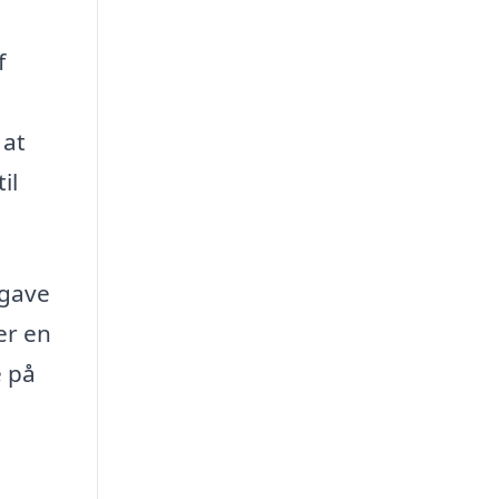
f
 at
il
pgave
ver en
e på