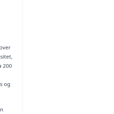
 over
itet,
a 200
is og
an