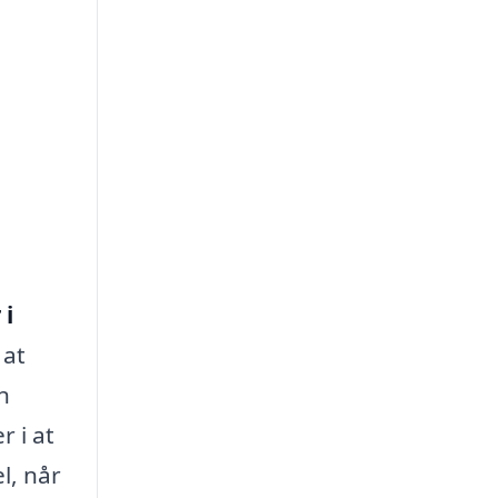
 i
 at
n
r i at
l, når