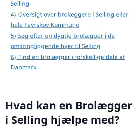
Selling
4)
Oversigt over brolæggere i Selling eller
hele Favrskov Kommune
5)
Søg efter en dygtig brolægger i de
omkringliggende byer til Selling
6)
Find en brolægger i forskellige dele af
Danmark
Hvad kan en Brolægger
i Selling hjælpe med?