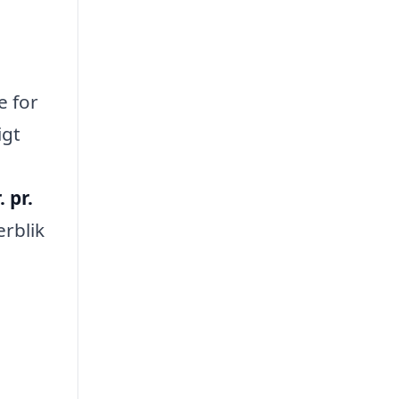
e for
igt
. pr.
erblik