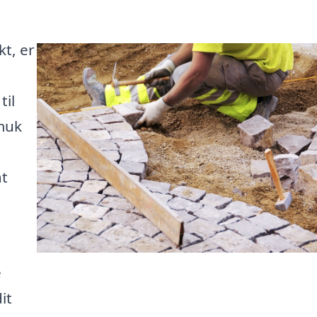
t, er
til
smuk
at
e
it