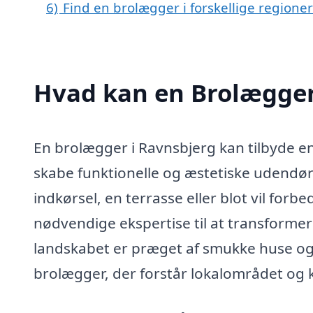
6)
Find en brolægger i forskellige regione
Hvad kan en Brolægger
En brolægger i Ravnsbjerg kan tilbyde en 
skabe funktionelle og æstetiske udendø
indkørsel, en terrasse eller blot vil for
nødvendige ekspertise til at transformere
landskabet er præget af smukke huse og 
brolægger, der forstår lokalområdet og k