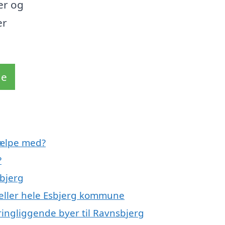
er og
er
de
jælpe med?
?
bjerg
 eller hele Esbjerg kommune
ringliggende byer til Ravnsbjerg