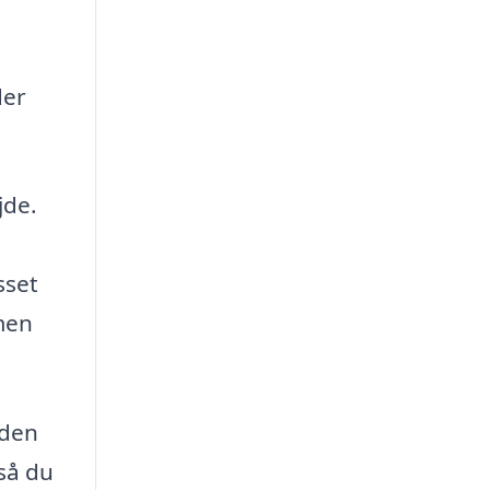
der
jde.
sset
 men
 den
 så du