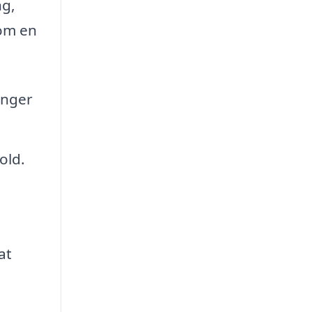
ng,
som en
inger
old.
at