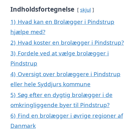
Indholdsfortegnelse
skjul
1)
Hvad kan en Brolægger i Pindstrup
hjælpe med?
2)
Hvad koster en brolægger i Pindstrup?
3)
Fordele ved at vælge brolægger i
Pindstrup
4)
Oversigt over brolæggere i Pindstrup
eller hele Syddjurs kommune
5)
Søg efter en dygtig brolægger i de
omkringliggende byer til Pindstrup?
6)
Find en brolægger i øvrige regioner af
Danmark