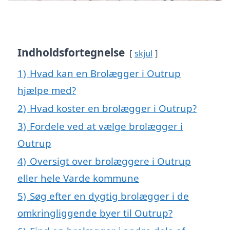
Indholdsfortegnelse
skjul
1)
Hvad kan en Brolægger i Outrup
hjælpe med?
2)
Hvad koster en brolægger i Outrup?
3)
Fordele ved at vælge brolægger i
Outrup
4)
Oversigt over brolæggere i Outrup
eller hele Varde kommune
5)
Søg efter en dygtig brolægger i de
omkringliggende byer til Outrup?