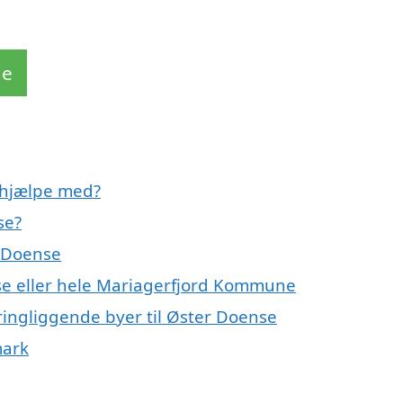
de
 hjælpe med?
se?
r Doense
se eller hele Mariagerfjord Kommune
ringliggende byer til Øster Doense
mark