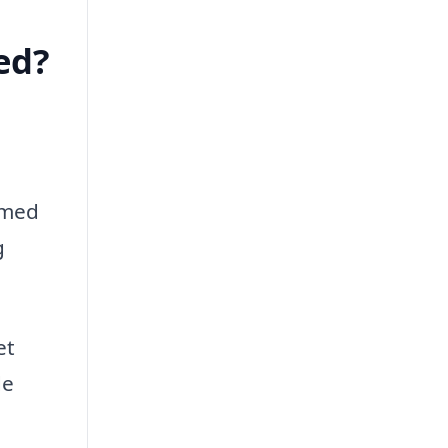
ed?
 med
g
et
de