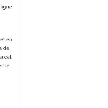
nligne
det en
e de
areal.
erne