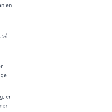
an en
, så
er
ige
g, er
emer