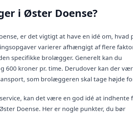
ger i Øster Doense?
oense, er det vigtigt at have en idé om, hvad 
gsopgaver varierer afhængigt af flere faktor
den specifikke brolægger. Generelt kan du
og 600 kroner pr. time. Derudover kan der væ
ransport, som brolæggeren skal tage højde for
g service, kan det være en god idé at indhente 
i Øster Doense. Her er nogle punkter, du bør