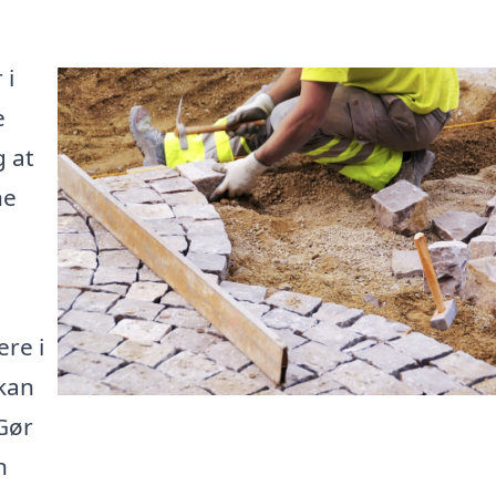
 i
e
g at
ne
re i
kan
 Gør
n