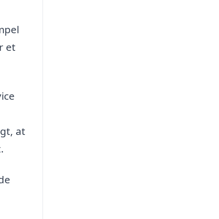
mpel
r et
ice
gt, at
.
nde