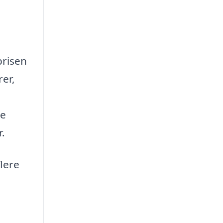
prisen
er,
re
.
flere