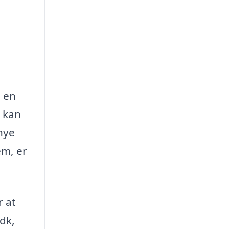
s en
 kan
nye
em, er
r at
dk,