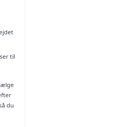
ejdet
er til
vælge
efter
så du