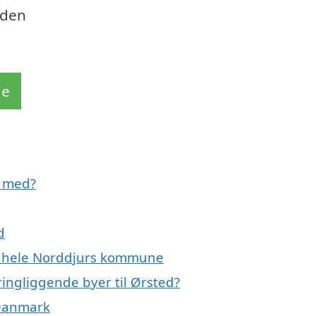
nden
de
e med?
d
er hele Norddjurs kommune
ingliggende byer til Ørsted?
 Danmark