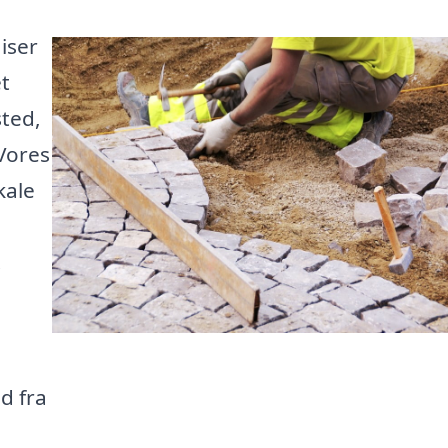
iser
et
sted,
 Vores
kale
.
d fra