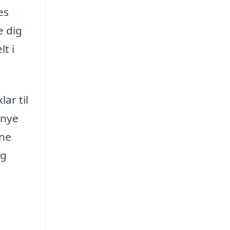
es
e dig
t i
ar til
 nye
nne
og