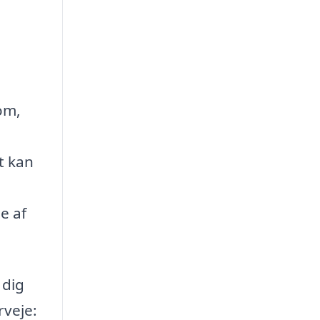
om,
t kan
e af
 dig
rveje: