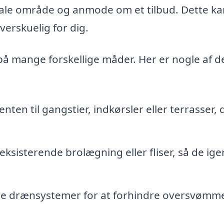
okale område og anmode om et tilbud. Dette ka
erskuelig for dig.
 på mange forskellige måder. Her er nogle af d
, enten til gangstier, indkørsler eller terrasser, 
ksisterende brolægning eller fliser, så de ige
ive drænsystemer for at forhindre oversvømm