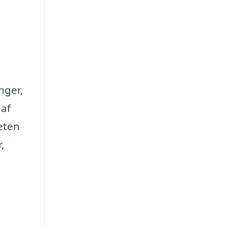
nger,
 af
eten
,
e