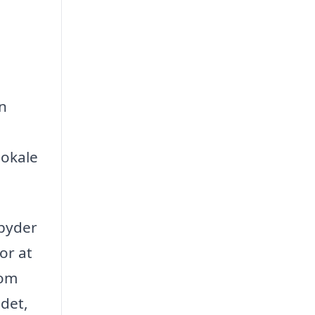
n
lokale
lbyder
or at
 om
jdet,