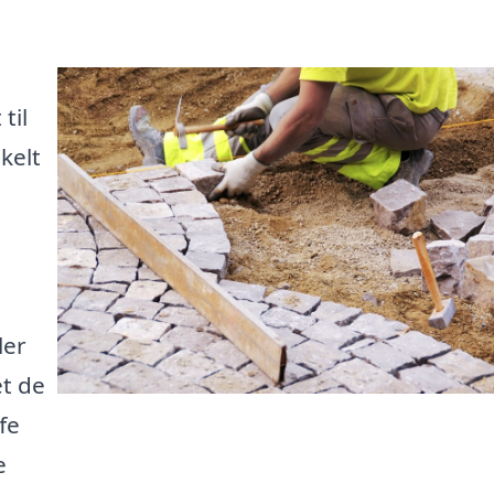
til
kelt
ler
et de
fe
e