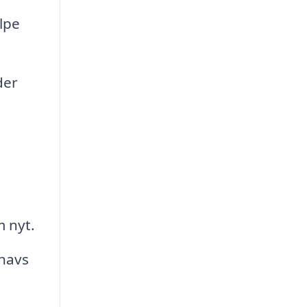
lpe
der
 nyt.
snavs