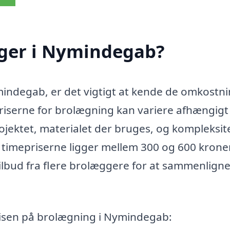
ger i Nymindegab?
mindegab, er det vigtigt at kende de omkostni
iserne for brolægning kan variere afhængigt
rojektet, materialet der bruges, og kompleksit
t timepriserne ligger mellem 300 og 600 kroner
tilbud fra flere brolæggere for at sammenlign
prisen på brolægning i Nymindegab: