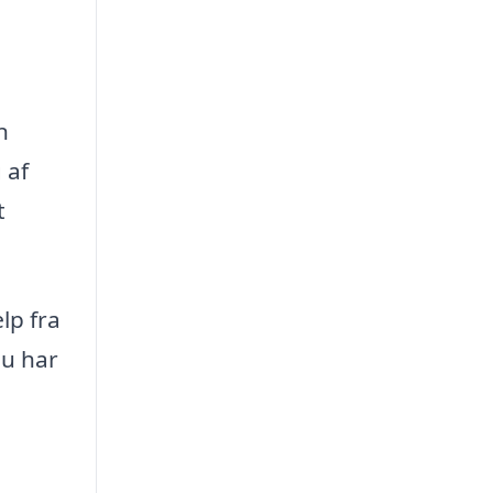
n
 af
t
lp fra
du har