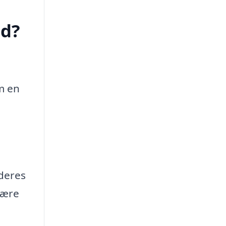
ed?
m en
deres
mære