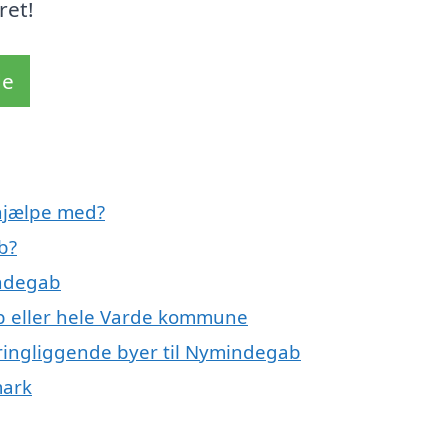
ret!
de
hjælpe med?
b?
indegab
b eller hele Varde kommune
ringliggende byer til Nymindegab
mark