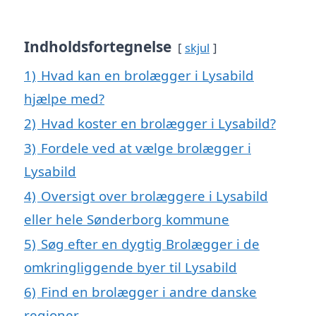
Indholdsfortegnelse
skjul
1)
Hvad kan en brolægger i Lysabild
hjælpe med?
2)
Hvad koster en brolægger i Lysabild?
3)
Fordele ved at vælge brolægger i
Lysabild
4)
Oversigt over brolæggere i Lysabild
eller hele Sønderborg kommune
5)
Søg efter en dygtig Brolægger i de
omkringliggende byer til Lysabild
6)
Find en brolægger i andre danske
regioner