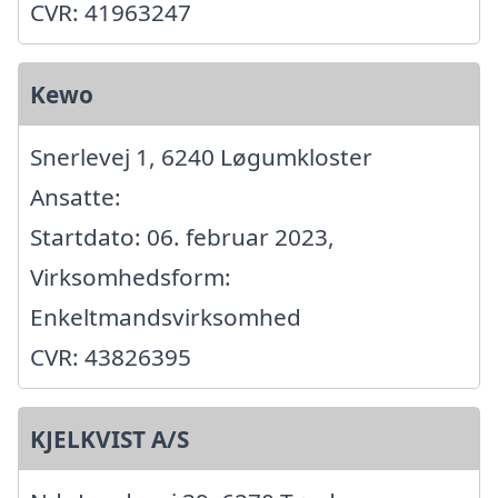
CVR: 41963247
Kewo
Snerlevej 1, 6240 Løgumkloster
Ansatte:
Startdato: 06. februar 2023,
Virksomhedsform:
Enkeltmandsvirksomhed
CVR: 43826395
KJELKVIST A/S