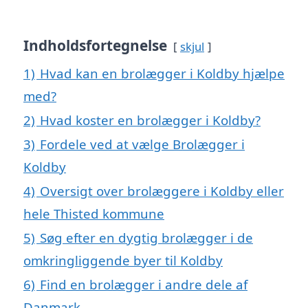
Indholdsfortegnelse
skjul
1)
Hvad kan en brolægger i Koldby hjælpe
med?
2)
Hvad koster en brolægger i Koldby?
3)
Fordele ved at vælge Brolægger i
Koldby
4)
Oversigt over brolæggere i Koldby eller
hele Thisted kommune
5)
Søg efter en dygtig brolægger i de
omkringliggende byer til Koldby
6)
Find en brolægger i andre dele af
Danmark