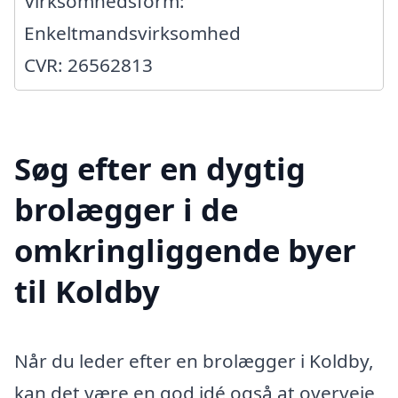
Virksomhedsform:
Enkeltmandsvirksomhed
CVR: 26562813
Søg efter en dygtig
brolægger i de
omkringliggende byer
til Koldby
Når du leder efter en brolægger i Koldby,
kan det være en god idé også at overveje