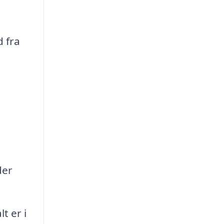
d fra
der
t er i