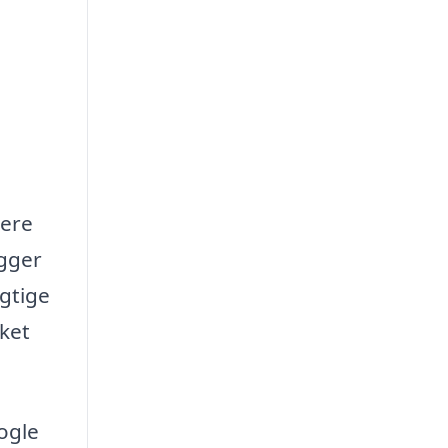
lere
ægger
igtige
lket
ogle