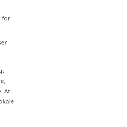
 for
ser
gt
de,
. At
lokale