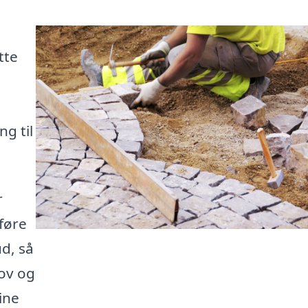
tte
g til
r
dføre
d, så
hov og
ine