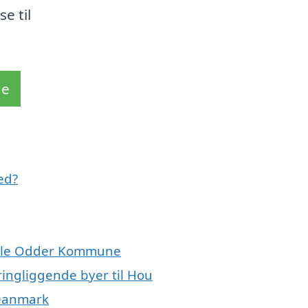
e til
de
ed?
 hele Odder Kommune
ringliggende byer til Hou
 Danmark