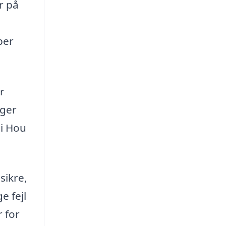
r på
per
r
gger
 i Hou
sikre,
e fejl
r for