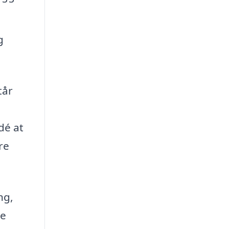
g
tår
dé at
re
ng,
le