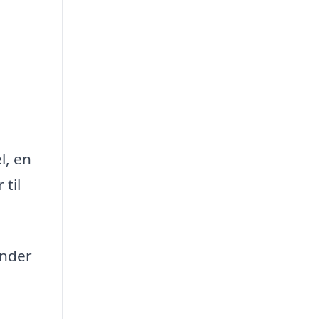
l, en
til
under