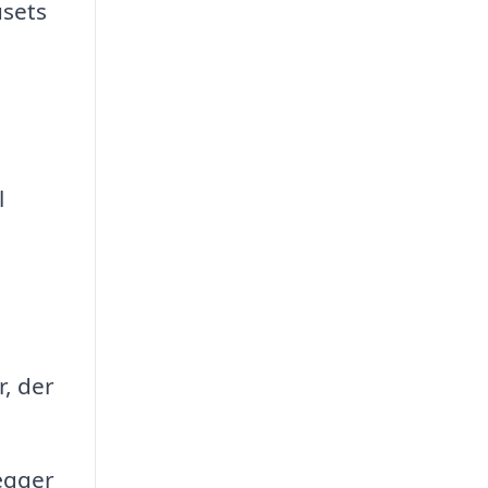
usets
l
, der
ægger