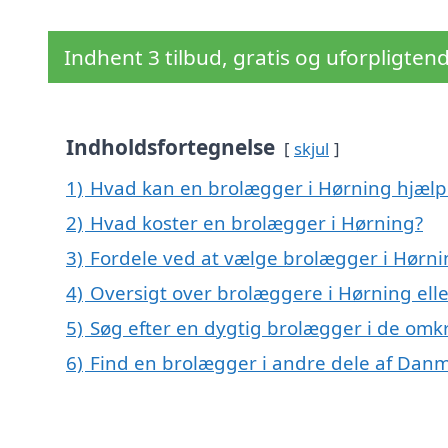
Indhent 3 tilbud, gratis og uforpligten
Indholdsfortegnelse
skjul
1)
Hvad kan en brolægger i Hørning hjæl
2)
Hvad koster en brolægger i Hørning?
3)
Fordele ved at vælge brolægger i Hørn
4)
Oversigt over brolæggere i Hørning el
5)
Søg efter en dygtig brolægger i de omk
6)
Find en brolægger i andre dele af Dan