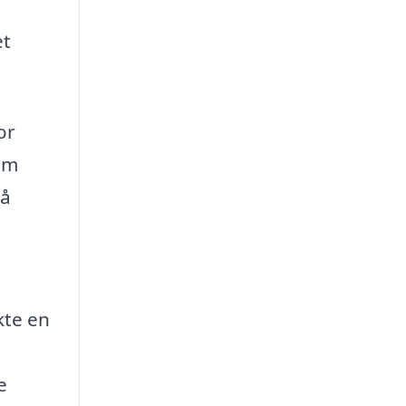
et
or
om
på
kte en
l
e