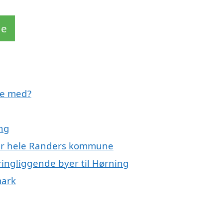
de
pe med?
ing
ler hele Randers kommune
ringliggende byer til Hørning
mark