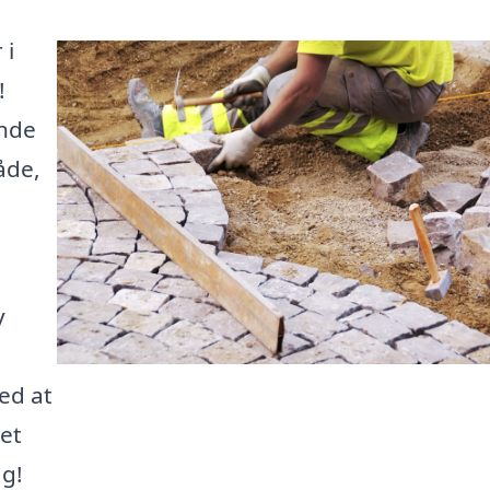
 i
!
inde
åde,
y
ed at
det
ag!