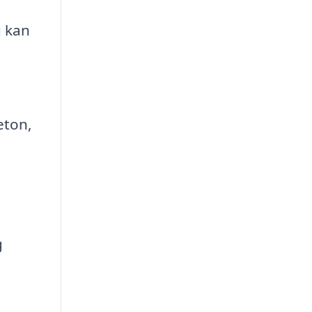
u kan
eton,
g