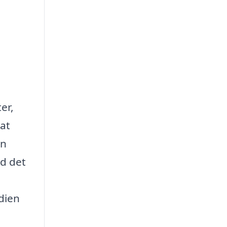
er,
at
en
ed det
dien