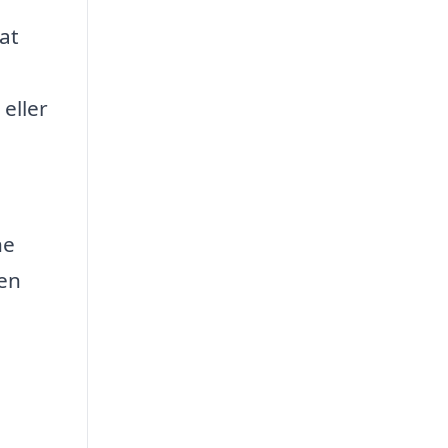
at
eller
ne
 en