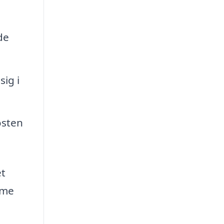
de
ig i
osten
et
mme