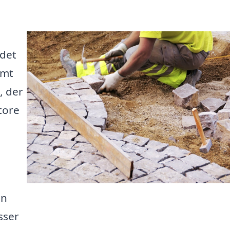
 det
emt
, der
tore
an
sser