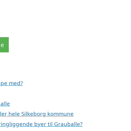
de
ælpe med?
alle
ller hele Silkeborg kommune
ingliggende byer til Grauballe?