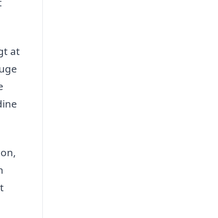
t
gt at
ruge
e
dine
ion,
n
t